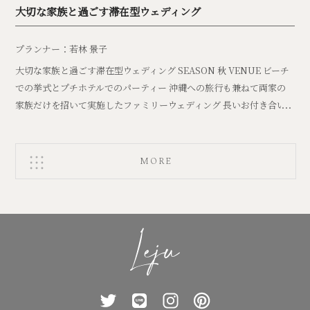
大切な家族と過ごす滞在型ウェディング
プランナー：若林 景子
大切な家族と過ごす滞在型ウェディング SEASON 秋 VENUE ビーチ
での挙式とプチホテルでのパーティー 沖縄への旅行も兼ねて両家の
家族だけを招いて実施したファミリーウェディング 長いお付き合い
期間を経て迎えられたお […]
MORE