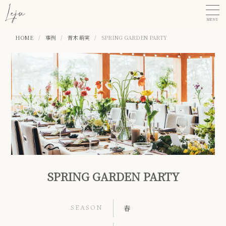
MENU
HOME
/
事例
/
青木 萌実
/
SPRING GARDEN PARTY
SPRING GARDEN PARTY
SEASON
春