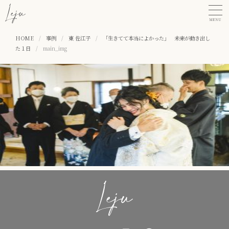
MENU
HOME
/
事例
/
東 佐江子
/
「生きてて本当によかった」 未来が動き出し
た１日
/
main_img