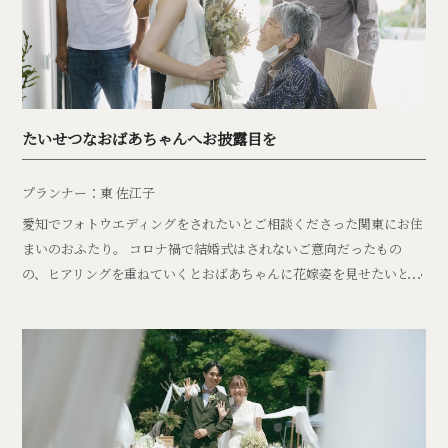
たいせつなおばあちゃんへお披露目を
プランナー：東 佐江子
愛知でフォトウエディングをされたいとご相談くださった関東にお住
まいのおふたり。 コロナ禍で結婚式はされないご意向だったもの
の、ヒアリングを重ねていくとおばあちゃんに花嫁姿を見せたいとい
う強い想いがありました。 海でふたりだけの素敵な結婚写真を残す
のはもちろんのこと、せっかくなので一軒家を貸しきって大切なお祖
母様やご家族にお披露目と感謝の気持ちだけは伝えましょうとご提
案。 当日は新婦さんがご登場された瞬間、お祖母様が笑顔で両手を
広げて嬉しそうに抱きしめられた情景を見て確かな愛を感じる時間と
なりました。