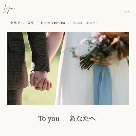
MENU
HOME
/
事例
/
Dress Benedetta
/
To you -あなたへ-
To you -あなたへ-