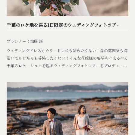
千葉のロケ地を巡る1日限定のウェディングフォトツアー
プランナー：加藤 渚
ウェディングドレスもカラードレスも諦めたくない！森の雰囲気も海
沿いでもどちらも妥協したくない！そんな花嫁様の要望を叶えるべく
千葉のロケーションを巡るウェディングフォトツアーをプロデュース
致しました。 1日かけて贅沢に撮影を行い、時間帯や場所に合わせて
小物やヘアスタイルをコーディネート。 雄大な土地を活かしながらふ
たりらしさを最大限に活かせるよう 一切妥協することなく、とこと
ん、こだわりプロデュースを致しました。