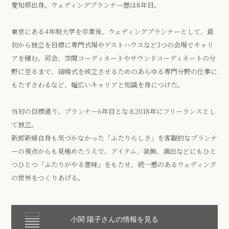
愛知県出身。ウェディングプランナー歴は8年目。
東京にある4年制大学を卒業後、ウェディングプランナーとして、最
初から独立を目標に専門式場やゲストハウスなど3つの会場でキャリ
アを積む。司会、空間コーディネートやサウンドコーディネートの分
野に至るまで、結婚式を成立させるためのあらゆる専門分野の仕事に
もたずさわるなど、幅広いキャリアと知識を身につけた。
当初の目標通り、プランナー6年目となる2018年にフリーランスとし
て独立。
新郎新婦自身も気づかなかった「ふたりらしさ」を客観的なプランナ
ーの視点からも見極めたうえで、アイテム、装飾、演出などにもひと
つひとつ「ふたりがやる意味」をもたせ、統一感のあるウェディング
の世界をつくりあげる。
小関 陽子さんの情報を見る