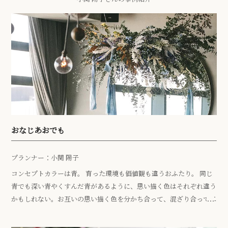
おなじあおでも
プランナー：小関 陽子
コンセプトカラーは青。 育った環境も価値観も違うおふたり。 同じ
青でも深い青やくすんだ青があるように、思い描く色はそれぞれ違う
かもしれない。お互いの思い描く色を分かち合って、混ざり合って二
人で生きていってほしいという想いを込めて。 結婚証明書にはゲス
トにそれぞれの青で色付けをしてもらい、新郎新婦は2色の青を混ぜ