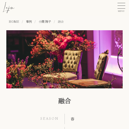
MENU
HOME
/
事例
/
小関 陽子
/
融合
融合
SEASON
春