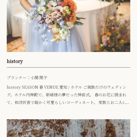
history
プランナー：小関 陽子
history SEASON 春 VENUE 愛知 / ホテル ご親族だけのウェディン
グ。ホテル内神殿で、新婦様の夢だった神前式。 春のお花に囲まれ
て、和洋折衷で暖かく可愛らしいコーディネート。 家族とお二人の
&#822 […]