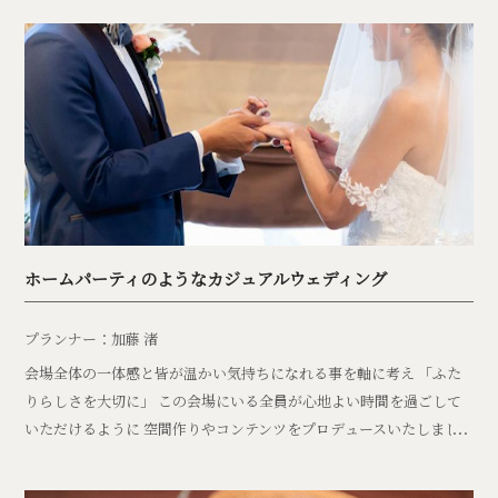
張り、燻製を手作り。 「大自然の真っただ中でのびのびと自然体
で。でもちょっと特別な時間に。」 どこまでも広がる秋の青空と、
見渡す限りの牧歌的な景色にゲストの方も自然と笑顔に。 大好きな
コーヒー屋さんの淹れる美味しい香り、鳥のさえずる声、穏やかに吹
く風。 日常を忘れさせてくれる時間がそこにはありました。
ホームパーティのようなカジュアルウェディング
プランナー：加藤 渚
会場全体の一体感と皆が温かい気持ちになれる事を軸に考え 「ふた
りらしさを大切に」 この会場にいる全員が心地よい時間を過ごして
いただけるように 空間作りやコンテンツをプロデュースいたしまし
た