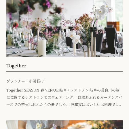
て誓いの印として色付け。 水彩画デザインのペーパーアイテムに、そ
れぞれ表情の違う青いタイルの席札。 ゲストに青いお花を飾っても
らうことで完成するテーブル装花。 演出ではご友人に思い出紹介を
していただいたり、お二人のことがわかるゲームタイムを。 アット
ホームで、とても暖かい和やかなウェディングになりました。
Together
プランナー：小関 陽子
Together SEASON 春 VENUE 岐阜 / レストラン 岐阜の長良川の脇
に位置するレストランでのウェディング。 自然あふれるガーデンスペ
ースでの挙式はおふたりの夢でした。 披露宴はおいしいお料理でお
もてなし […]