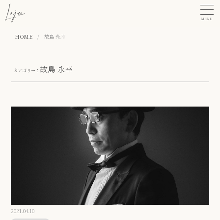
MENU
HOME
/
故島 永幸
故島 永幸
カテゴリー：
2021.04.10