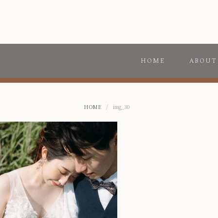
HOME
ABOUT
HOME
/
img_30