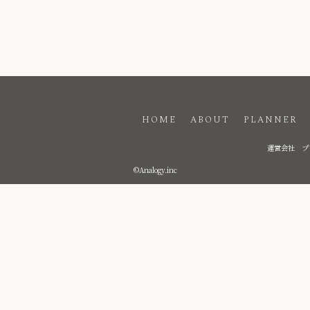
HOME
ABOUT
PLANNER
運営会社
プ
©Analogy.inc