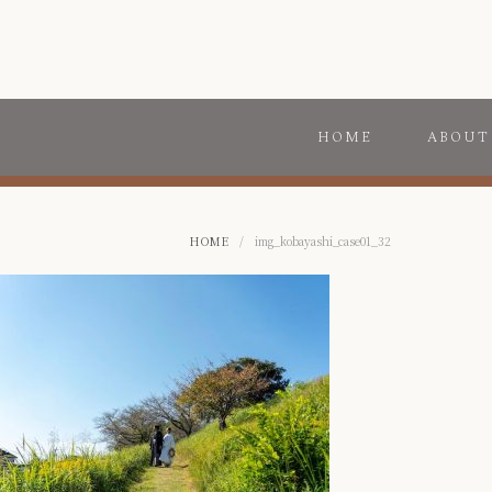
HOME
ABOUT
HOME
/
img_kobayashi_case01_32