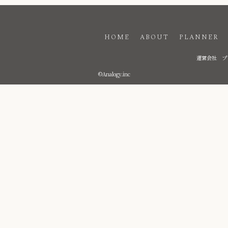
HOME
ABOUT
PLANNER
運営会社
プ
©Analogy.inc