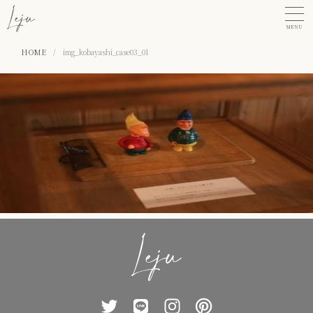
MENU
HOME
/
img_kobayashi_case03_01