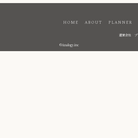
HOME
ABOUT
PLANNER
運営会社
プ
©Analogy.inc