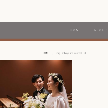
HOME
ABOUT
HOME
/
img_kobayashi_case03_13