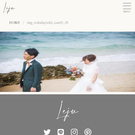
MENU
HOME
/
img_wakabayashi_case03_05