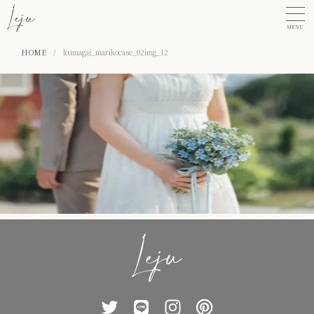
MENU
HOME
/
kumagai_marikocase_02img_12