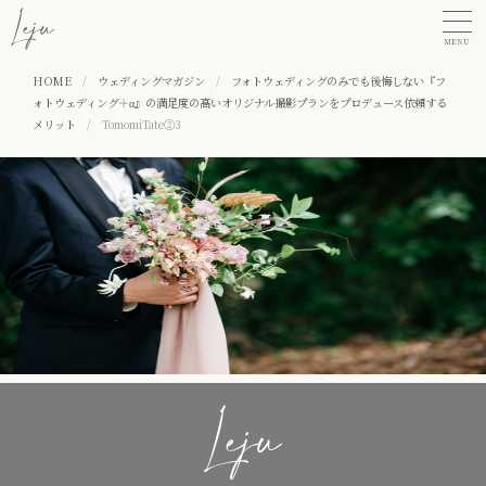
MENU
HOME
/
ウェディングマガジン
/
フォトウェディングのみでも後悔しない『フ
ォトウェディング＋α』の満足度の高いオリジナル撮影プランをプロデュース依頼する
メリット
/
TomomiTate②3