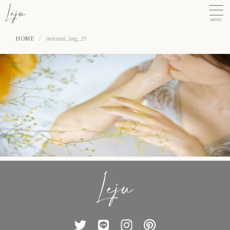
MENU
HOME
/
monami_img_29