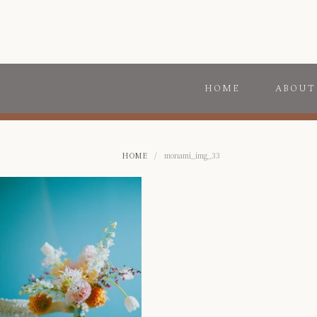
HOME
ABOUT
HOME
/
monami_img_33