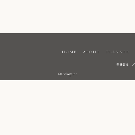
HOME
ABOUT
PLANNER
運営会社
プ
©Analogy.inc