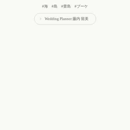
#海 #島 #豊島 #ブーケ
Wedding Planner 藤内 留美