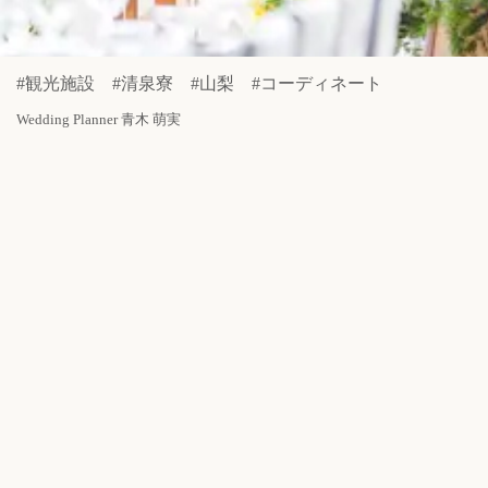
#観光施設 #清泉寮 #山梨 #コーディネート
Wedding Planner 青木 萌実