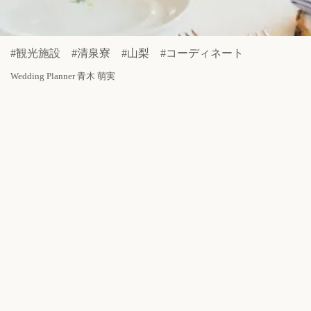
#観光施設 #清泉寮 #山梨 #コーディネート
Wedding Planner 青木 萌実