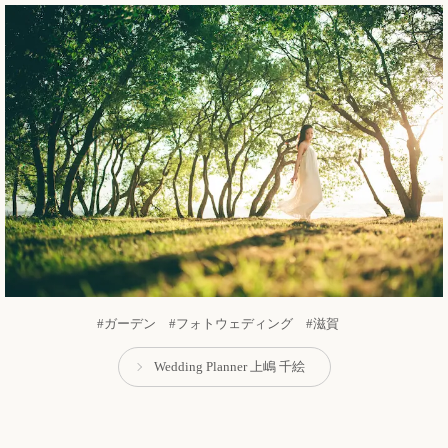
#ガーデン #フォトウェディング #滋賀
Wedding Planner 上嶋 千絵