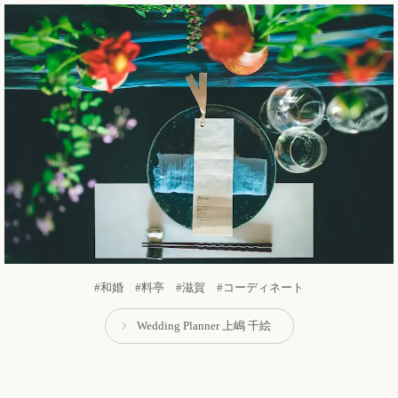
#和婚 #料亭 #滋賀 #コーディネート
Wedding Planner 上嶋 千絵