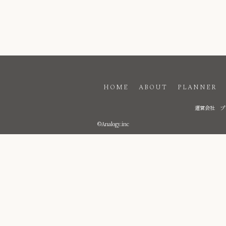
HOME
ABOUT
PLANNER
運営会社
プ
©Analogy.inc