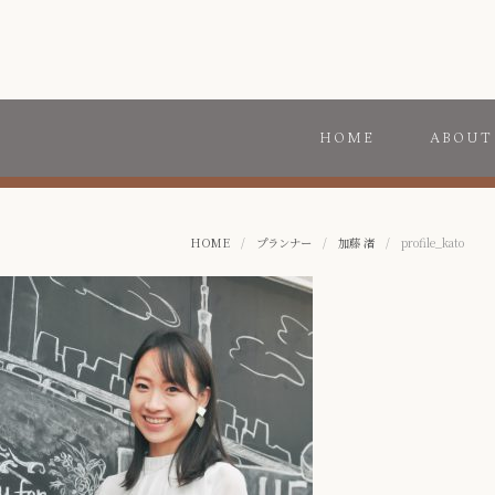
HOME
ABOUT
HOME
/
プランナー
/
加藤 渚
/
profile_kato