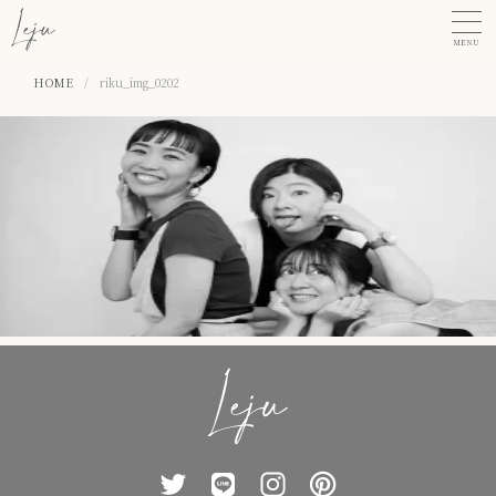
MENU
HOME
/
riku_img_0202