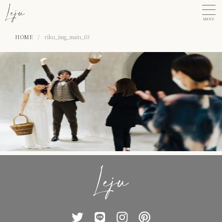
MENU
HOME
/
riku_img_main_03