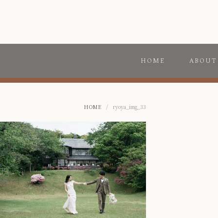
HOME
ABOUT
HOME
/
ryoya_img_33