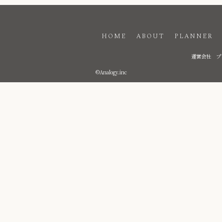
HOME
ABOUT
PLANNER
運営会社
プ
©Analogy.inc