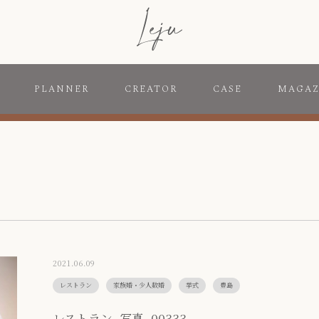
PLANNER
CREATOR
CASE
MAGAZ
2021.06.09
レストラン
家族婚・少人数婚
挙式
豊島
レストラン_写真_00333