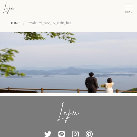
MENU
HOME
/
tonairumi_case_05_main_img