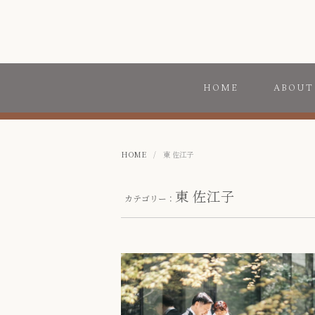
HOME
ABOUT
HOME
/
東 佐江子
東 佐江子
カテゴリー：