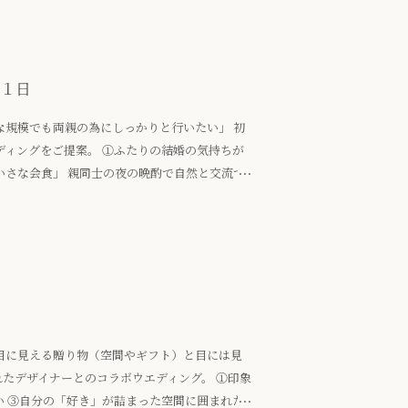
１日
な規模でも両親の為にしっかりと行いたい」 初
ディングをご提案。 ①ふたりの結婚の気持ちが
いさな会食」 親同士の夜の晩酌で自然と交流で
は 集まった家族一人一人の心が動き 「生きて
。
目に見える贈り物（空間やギフト）と目には見
たデザイナーとのコラボウエディング。 ①印象
い ③自分の「好き」が詰まった空間に囲まれた