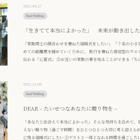
2022.04.27
Real Wedding
「生きてて本当によかった」 未来が動き出した
「家族同士の顔合わせを兼ねた結婚式をしたい」 「７名の小さ
めての距離感を縮めていくために、 旅行を兼ねた宿泊型のウエ
伝わる「心誓式」 ②お互いの家族の事を知ることができる「ち
きる時間を目標に、 逆算されたプランニングの中で過ごした時間
て本当によかったです」 と思えるくらいかけがえのない時間に
2021.12.09
Real Wedding
DEAR – たいせつなあなたに贈り物を –
「あなたと出会えて本当によかった」 そんな気持ちを込めて、
えない贈り物（過ごす時間）をひとつひとつ大切に考え迎えられ
に残る結婚式にしたい ②ゲストと一体となれる時間を過ごした