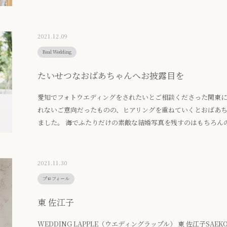
い その想い全てに意味をもたらせてつくりあげた時間は、ふた
2021.12.09
Real Wedding
たいせつなおばあちゃんへお披露目を
愛知でフォトウエディングをされたいとご相談くださった関東に
れないご意向だったものの、ヒアリングを重ねていくとおばあ
ました。 海でふたりだけの素敵な結婚写真を残すのはもちろん
切なお祖母様やご家族にお披露目と感謝の気持ちだけは伝えまし
た瞬間、お祖母様が笑顔で両手を広げて嬉しそうに抱きしめら
た。
2021.11.30
プロフィール
東 佐江子
WEDDING LAPPLE（ウエディングラップル） 東 佐江子SAEKO 