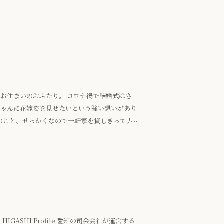
りとゲストの愛で本当に満ち溢れていました。
お住まいのおふたり。 コロナ禍で結婚式はさ
ちゃんに花嫁姿を見せたいという強い想いがあり
のこと、せっかくなので一軒家を貸しきって大
ょうとご提案。 当日は新婦さんがご登場され
れた情景を見て確かな愛を感じる時間となりまし
HIGASHI Profile 愛知の司会会社が運営する