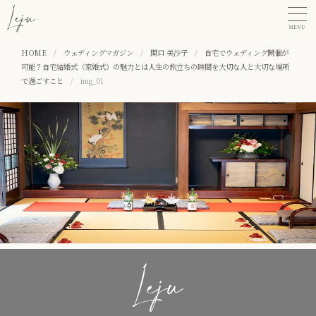
MENU
HOME
/
ウェディングマガジン
/
関口 美沙子
/
自宅でウェディング開催が
可能？自宅結婚式（家婚式）の魅力とは人生の旅立ちの時間を大切な人と大切な場所
で過ごすこと
/
img_01