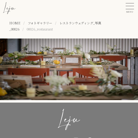
MENU
HOME
/
フォトギャラリー
/
レストランウェディング_写真
_00026
/
00026_restaurant