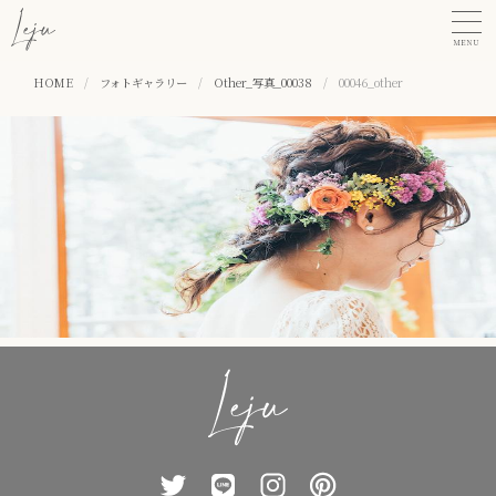
MENU
HOME
/
フォトギャラリー
/
Other_写真_00038
/
00046_other