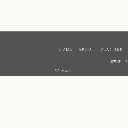
HOME
ABOUT
PLANNER
運営会社
プ
©Analogy.inc