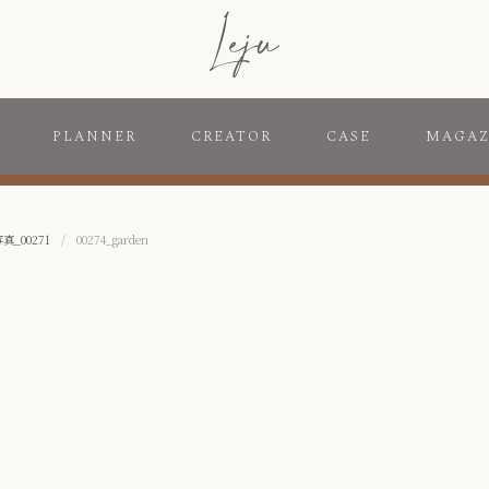
PLANNER
CREATOR
CASE
MAGAZ
_00271
/
00274_garden