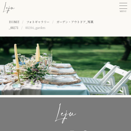
MENU
HOME
/
フォトギャラリー
/
ガーデン・アウトドア_写真
_00271
/
00286_garden