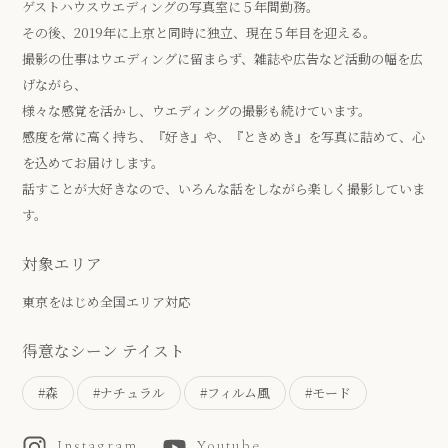
ゲストハウスウエディングの写真室に５年間勤務。
その後、2019年に上京と同時に独立、現在５年目を迎える。
撮影の仕事はウエディングに留まらず、雑誌や広告など活動の幅を広
げながら、
様々な感覚を活かし、ウエディングの撮影も続けています。
感度を常に高く持ち、『好き』や、『ときめき』を写真に詰めて、心
を込めてお届けします。
話すことが大好きなので、いろんな話をしながら楽しく撮影していま
す。
対象エリア
東京をはじめ全国エリア対応
得意なシーン テイスト
#森
#ナチュラル
#フィルム風
#モード
Instagram
Youtube