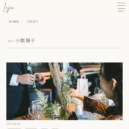
MENU
HOME
/
小関 陽子
小関 陽子
タグ：
2021.04.30