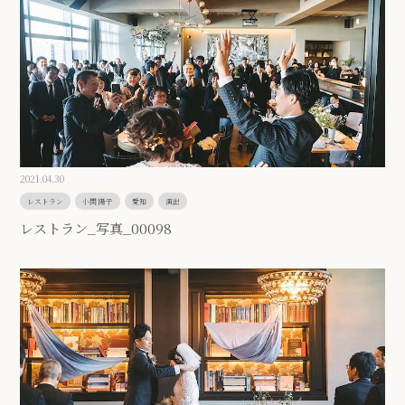
2021.04.30
レストラン
小関 陽子
愛知
演出
レストラン_写真_00098