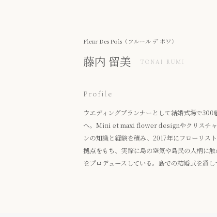
Fleur Des Pois（フルール デ ポワ）
藤内 留美
TONAI RUMI
Profile
ウエディングプランナーとして結婚式場で30
へ。Mini et maxi flower desig
ンの知識と経験を積み、2017年にフローリス
拠点をもち、実際に島の空気や島民の人柄に触
をプロデュースしている。島での結婚式を通し