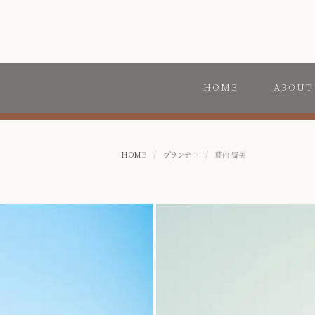
HOME
ABOUT
HOME
/
プランナー
/
藤内 留美