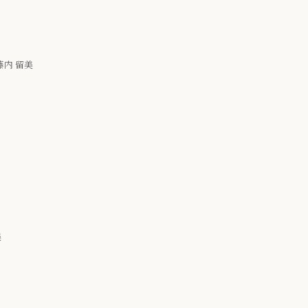
藤内 留美
美