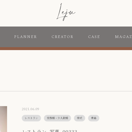
PLANNER
CREATOR
CASE
MAGAZ
2021.06.09
レストラン
家族婚・少人数婚
挙式
豊島
レストラン_写真_00333