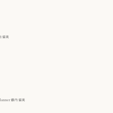
内 留美
nner 藤内 留美