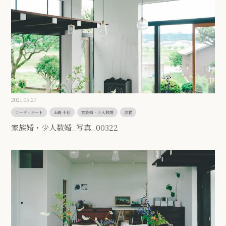
2021.05.27
コーディネート
上嶋 千絵
家族婚・少人数婚
滋賀
家族婚・少人数婚_写真_00322