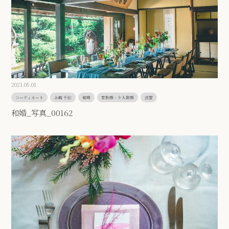
2021.05.01
コーディネート
上嶋 千絵
和婚
家族婚・少人数婚
滋賀
和婚_写真_00162