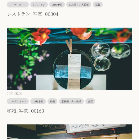
コーディネート
レストラン
上嶋 千絵
家族婚・少人数婚
滋賀
レストラン_写真_00304
2021.05.01
コーディネート
上嶋 千絵
和婚
家族婚・少人数婚
滋賀
和婚_写真_00163