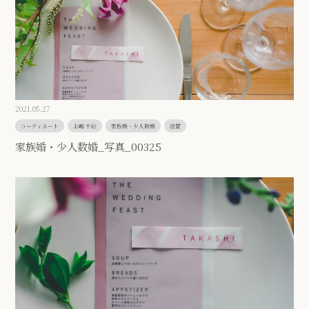
2021.05.27
コーディネート
上嶋 千絵
家族婚・少人数婚
滋賀
家族婚・少人数婚_写真_00325