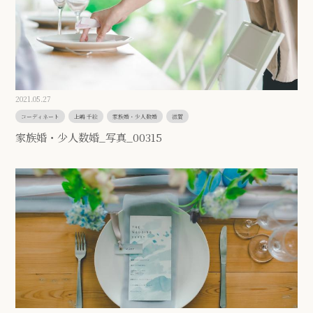
2021.05.27
コーディネート
上嶋 千絵
家族婚・少人数婚
滋賀
家族婚・少人数婚_写真_00315