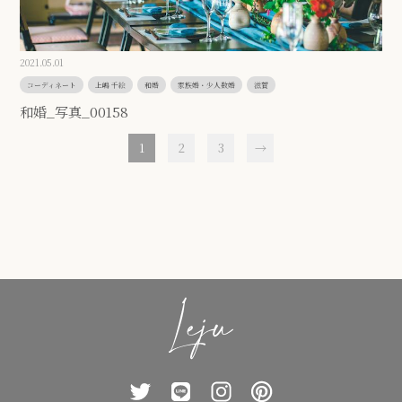
2021.05.01
コーディネート
上嶋 千絵
和婚
家族婚・少人数婚
滋賀
和婚_写真_00158
1
2
3
→