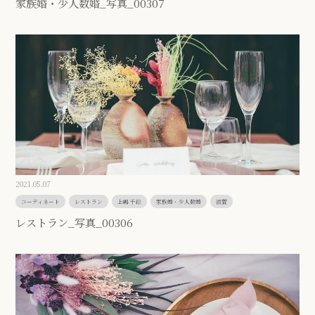
家族婚・少人数婚_写真_00307
2021.05.07
コーディネート
レストラン
上嶋 千絵
家族婚・少人数婚
滋賀
レストラン_写真_00306