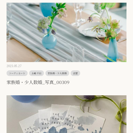
2021.05.27
コーディネート
上嶋 千絵
家族婚・少人数婚
滋賀
家族婚・少人数婚_写真_00309