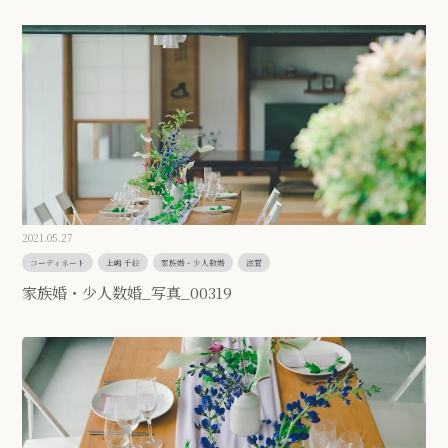
2021.05.27
コーディネート
上嶋 千絵
家族婚・少人数婚
滋賀
家族婚・少人数婚_写真_00319