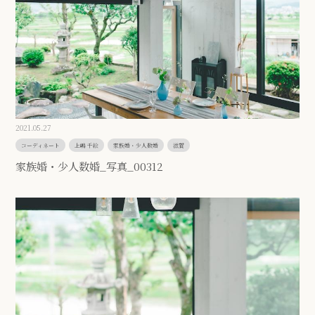
2021.05.27
コーディネート
上嶋 千絵
家族婚・少人数婚
滋賀
家族婚・少人数婚_写真_00312