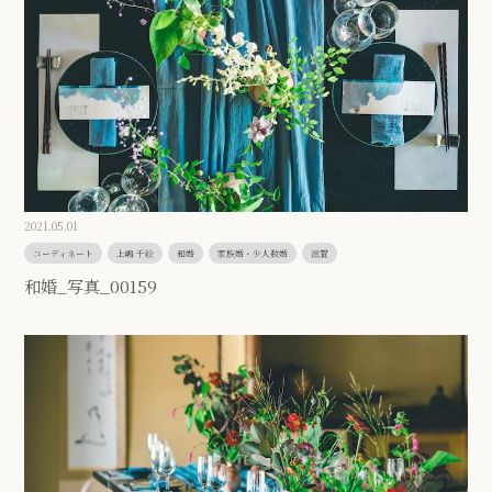
2021.05.01
コーディネート
上嶋 千絵
和婚
家族婚・少人数婚
滋賀
和婚_写真_00159