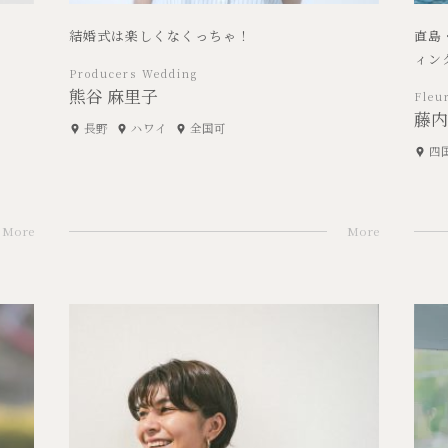
結婚式は楽しくなくっちゃ！
直島
ィン
Producers Wedding
熊谷 麻里子
Fleu
藤内
長野
ハワイ
全国可
四
More
More