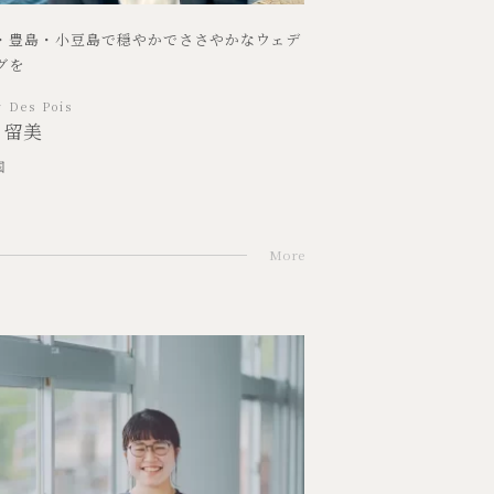
・豊島・小豆島で穏やかでささやかなウェデ
グを
r Des Pois
 留美
国
More