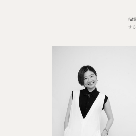
結婚
する