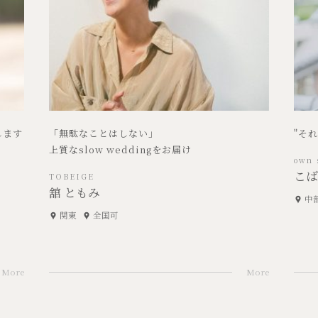
します
「無駄なことはしない」
"そ
上質なslow weddingをお届け
own 
こば
TOBEIGE
舘 ともみ
中
関東
全国可
More
More