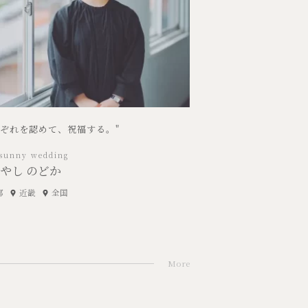
れぞれを認めて、祝福する。"
sunny wedding
やし のどか
部
近畿
全国
More