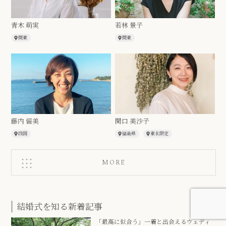
青木 萌実
若林 景子
関東
関東
藤内 留美
関口 美沙子
四国
福島県
東北限定
MORE
結婚式を知る新着記事
「最高に似合う」一着と出会えるウェディ