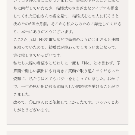
いう日を迎えることができました。会場の下見のときに私た
ちに同行していただき、結婚式のさまざまなアイデアを提案
してくれた〇山さんの姿を見て、結婚式をこの人に託そうと
決めたのが8カ月前。そこから私たちのために奔走してくださ
り、本当にありがとうございます。
ここ2カ月はLINEや電話などで毎週のように〇山さんと連絡
を取っていたので、結婚式が終わってしまういまとなって、
実は寂しさでいっぱいです。
私たち夫婦の希望やこだわりに一度も「No」とは言わず、予
算面で難しい演出にも前向きに笑顔で取り組んでくださった
姿勢に、私たちはとてもパワーをもらっていました。おかげ
で、一生の思い出に残る素晴らしい結婚式を挙げることがで
きました。
改めて、〇山さんにご依頼してよかったです。いろいろとあ
りがとうございます。