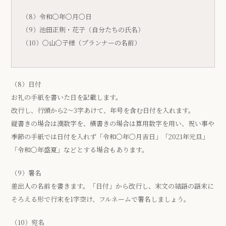
（8）令和〇年〇月〇日
（9）池田正則・花子（自分たちの氏名）
（10）〇山〇子様（プランナーの名前）
（8）日付
お礼の手紙を書いた日を記載します。
改行し、行頭から2～3字あけて、年号を含む日付を入れます。
縦書きの場合は漢数字を、横書きの場合は算用数字を用い、祝い事や
季節の手紙では日付を入れず「令和〇年〇月吉日」「2021年元旦」
「令和〇年盛夏」などとする場合もあります。
（9）署名
差出人の名前を書きます。「日付」から改行し、末文の結語の語末に
そろえる形で行末を1字空け、フルネームで署名しましょう。
（10）宛名