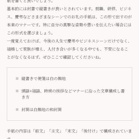
紙を書くと良いでしょう。
基本的には封書で縦書きが良いとされています。就職、研修、ビジネ
ス、慶弔などさまざまなシーンでのお礼の手紙は、この形で出すのが
本来のマナーです。特に自分の真摯な姿勢や思いを伝えたい場合には
この形式を選びましょう。
一度覚えておけば、今後の人生で慶弔やビジネスシーンだけでなく、
結婚して家族が増え、人付き合いが多くなる中でも、不安になるこ
とがなくなるはず。ぜひここで確認してくださいね。
縦書きで便箋は白の無地
頭語+結語、時候の挨拶などマナーに沿った文章構成し書
き方
封筒は白無地の和封筒
手紙の内容は「前文」「主文」「末文」「後付け」で構成されていま
す。