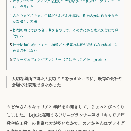
2
オリジナルウェディングを通して大切なひとと出会い、プランナーと
して成長した
3
ふたりもゲストも、全員がそれぞれを認め、祝福の先にあるゆるや
かな優しい未来
4
祝福を感じて認め合う場を増やして、その先にある未来を信じて発
信する
5
社会情勢が変わっても、結婚式と祝福の本質が変わらなければ、諦
める必要はない
6
フリーウェディングプランナー【こばやしのどか】profile
大切な場所で得た大切なことを伝えたいのに、既存の会社や
会場では表現できなかった
のどかさんのキャリアと年齢をお聞きして、ちょっとびっくり
しました。 Lejuに在籍するフリープランナー陣は「キャリア年
数や施工数」の豊富な方が多いなかで、のどかさんはブライダ