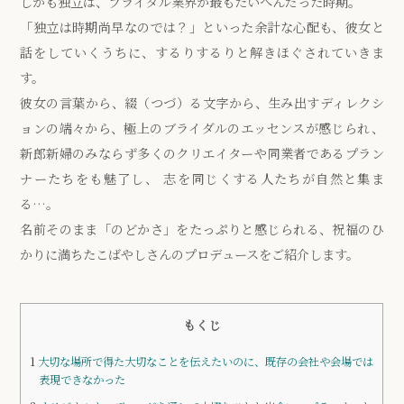
しかも独立は、ブライダル業界が最もたいへんだった時期。
「独立は時期尚早なのでは？」といった余計な心配も、彼女と
話をしていくうちに、するりするりと解きほぐされていきま
す。
彼女の言葉から、綴（つづ）る文字から、生み出すディレクシ
ョンの端々から、極上のブライダルのエッセンスが感じられ、
新郎新婦のみならず多くのクリエイターや同業者であるプラン
ナーたちをも魅了し、 志を同じくする人たちが自然と集ま
る…。
名前そのまま「のどかさ」をたっぷりと感じられる、祝福のひ
かりに満ちたこばやしさんのプロデュースをご紹介します。
もくじ
1
大切な場所で得た大切なことを伝えたいのに、既存の会社や会場では
表現できなかった