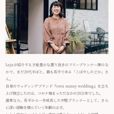
Lejuが紹介する才能豊かな選り抜きのフリープランナー陣のな
かで、まだ20代半ばと、最も若手である「こばやしのどか」さ
ん。
自身のウェディングブランド『own sunny wedding』を立ち
上げ独立したのは、コロナ禍まっただなかの2021年でした。
通常なら、若手から一歩成長した中堅プランナーとして、さら
に深い経験を積んでいく年齢のはず。