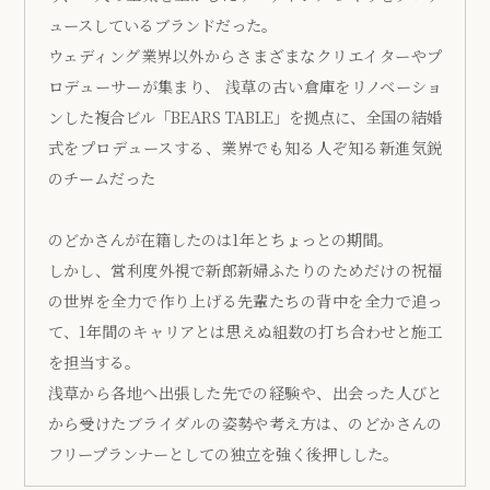
ュースしているブランドだった。
ウェディング業界以外からさまざまなクリエイターやプ
ロデューサーが集まり、 浅草の古い倉庫をリノベーショ
ンした複合ビル「BEARS TABLE」を拠点に、全国の結婚
式をプロデュースする、業界でも知る人ぞ知る新進気鋭
のチームだった
のどかさんが在籍したのは1年とちょっとの期間。
しかし、営利度外視で新郎新婦ふたりのためだけの祝福
の世界を全力で作り上げる先輩たちの背中を全力で追っ
て、1年間のキャリアとは思えぬ組数の打ち合わせと施工
を担当する。
浅草から各地へ出張した先での経験や、出会った人びと
から受けたブライダルの姿勢や考え方は、のどかさんの
フリープランナーとしての独立を強く後押しした。