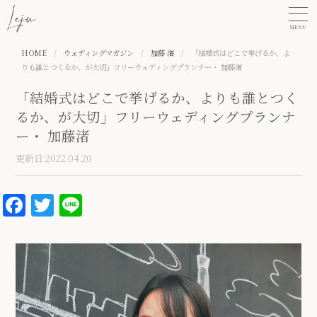
MENU
HOME
/
ウェディングマガジン
/
加藤 渚
/
「結婚式はどこで挙げるか、よ
りも誰とつくるか、が大切」フリーウェディングプランナー・ 加藤渚
「結婚式はどこで挙げるか、よりも誰とつく
るか、が大切」フリーウェディングプランナ
ー・ 加藤渚
更新日:2022.04.20
Facebook
Twitter
Line