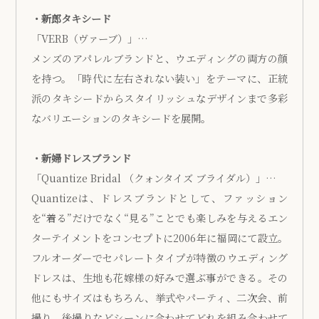
・新郎タキシード
「VERB（ヴァーブ）」…
メンズのアパレルブランドと、ウエディングの両方の顔
を持つ。「時代に左右されない装い」をテーマに、正統
派のタキシードからスタイリッシュなデザインまで多彩
なバリエーションのタキシードを展開。
・新婦ドレスブランド
「Quantize Bridal （クォンタイズ ブライダル）」…
Quantizeは、ドレスブランドとして、ファッション
を“着る”だけでなく“⾒る”ことでも楽しみを与えるエン
ターテイメントをコンセプトに2006年に福岡にて設⽴。
フルオーダーでセパレートタイプが特徴のウエディング
ドレスは、⽣地も花嫁様の好みで選ぶ事ができる。その
他にもサイズはもちろん、挙式やパーティ、⼆次会、前
撮り、後撮りなどシーンに合わせてどれを組み合わせて