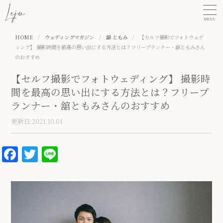
MENU
HOME
/
ウェディングマガジン
/
舘 ともみ
/
【セルフ撮影でフォトウェデ
ィング】 撮影時間を最高の思い出にする方法とは？フリープランナー・舘ともみさん
のおすすめ
【セルフ撮影でフォトウェディング】 撮影時
間を最高の思い出にする方法とは？フリープ
ランナー・舘ともみさんのおすすめ
更新日:2021.10.01
Facebook
Twitter
Line