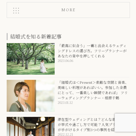
MORE
結婚式を知る新着記事
「最高に似合う」一着と出会えるウェディ
ングドレスの選び方。フリープランナーが
あなたの背中を押してくれる
2023.06.06
「結婚式は＜Present＞素敵な空間と音楽、
美味しい料理があればいい。参加した全員
にとって、一番楽しい瞬間であれば」 フリ
ーウェディングプランナー・相原千鶴
2023.01.12
滞在型ウェディングとは？どんな楽しみ方
が挙式や過ごし方で可能？人気プランナー
が手がけるタイプ別3つの事例を紹介
2022.12.21