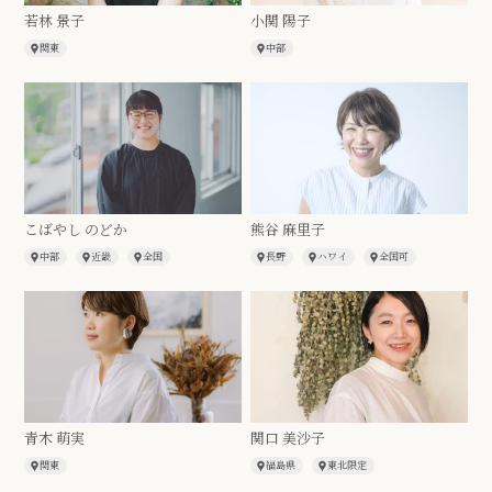
若林 景子
小関 陽子
関東
中部
こばやし のどか
熊谷 麻里子
中部
近畿
全国
長野
ハワイ
全国可
青木 萌実
関口 美沙子
関東
福島県
東北限定